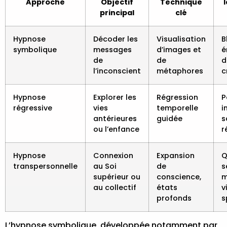
Approche
Objectif
Technique
principal
clé
Hypnose
Décoder les
Visualisation
B
symbolique
messages
d’images et
é
de
de
d
l’inconscient
métaphores
c
Hypnose
Explorer les
Régression
P
régressive
vies
temporelle
i
antérieures
guidée
s
ou l’enfance
r
Hypnose
Connexion
Expansion
Q
transpersonnelle
au Soi
de
s
supérieur ou
conscience,
m
au collectif
états
v
profonds
s
L’hypnose symbolique, développée notamment par