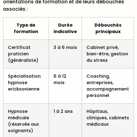
orientations de formation et de leurs débouchés
associés :
Type de
Durée
Débouchés
formation
indicative
principaux
Certificat
3 à 6 mois
Cabinet privé,
praticien
bien-être, gestion
(généraliste)
du stress
Spécialisation
6 à 12
Coaching,
hypnose
mois
entreprises,
ericksonienne
accompagnement
personnel
Hypnose
1 à 2 ans
Hôpitaux,
médicale
cliniques, cabinets
(réservée aux
médicaux
soignants)