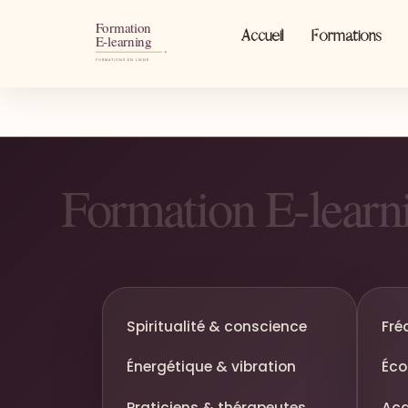
Accueil
Formations
Spiritualité & conscience
Fré
Énergétique & vibration
Éco
Praticiens & thérapeutes
Aca