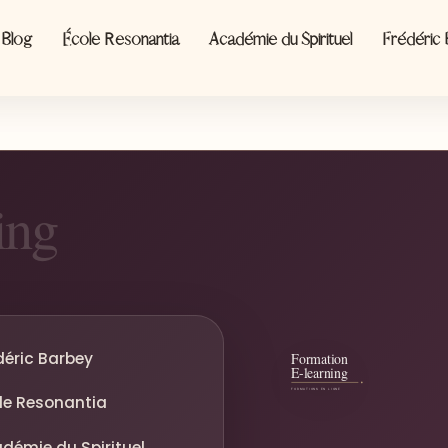
Blog
École Resonantia
Académie du Spirituel
Frédéric
déric Barbey
le Resonantia
démie du Spirituel