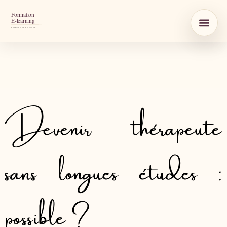
Devenir thérapeute
sans longues études :
possible ?