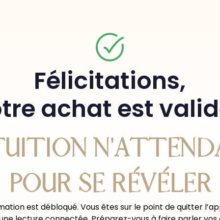
Félicitations,
tre achat est valid
UITION N'ATTEND
POUR SE RÉVÉLER
mation est débloqué. Vous êtes sur le point de quitter l’a
 d’une lecture connectée. Préparez-vous à faire parler v