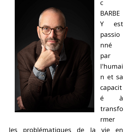
c
BARBE
Y est
passio
nné
par
l'humai
n et sa
capacit
é à
transfo
rmer
les problématiques de la vie en