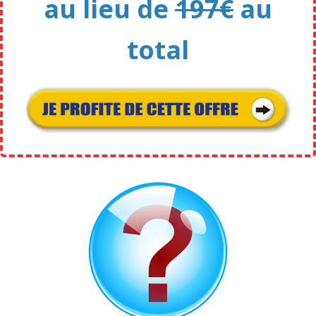
au lieu de
197€
au
total