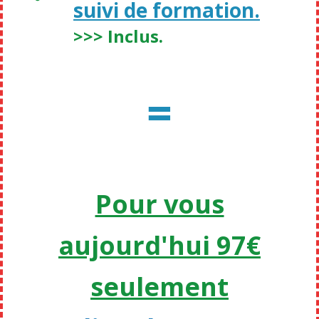
suivi de formation.
>>> Inclus.
=
Pour vous
aujourd'hui 97€
seulement