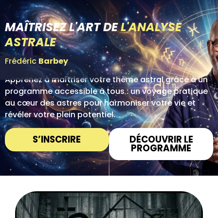
MAÎTRISEZ L'ART DE
L'ANALYSE
ASTRALE
Frédéric
Barbey
Apprenez à maîtriser votre thème astral grâce à un
programme accessible à tous : un voyage pratique
au cœur des astres pour harmoniser votre vie et
révéler votre plein potentiel.
S’INSCRIRE
DÉCOUVRIR LE
PROGRAMME